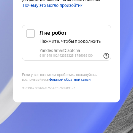
Почему это могло произойти?
Если у вас возникли проблемы, пожалуйста,
воспользуйтесь
формой обратной связи
9181947865682675542
:
1786089127