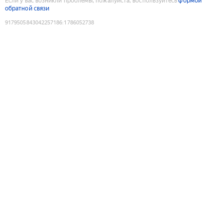
Если у вас возникли проблемы, пожалуйста, воспользуйтесь
формой
обратной связи
9179505843042257186
:
1786052738