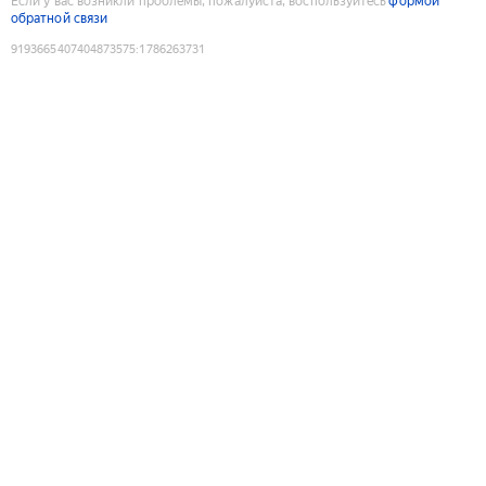
Если у вас возникли проблемы, пожалуйста, воспользуйтесь
формой
обратной связи
9193665407404873575
:
1786263731