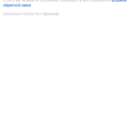
Если у вас возникли проблемы, пожалуйста, воспользуйтесь
формой
обратной связи
9202414047145232779
:
1786394096