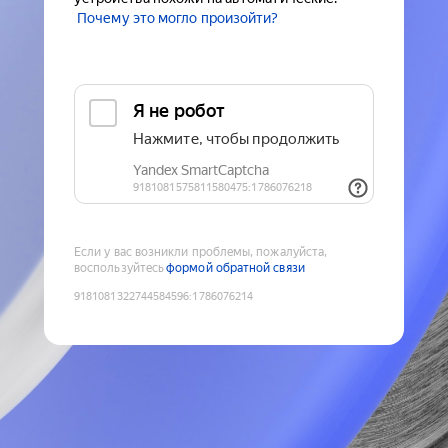
Почему это могло произойти?
Если у вас возникли проблемы, пожалуйста,
воспользуйтесь
формой обратной связи
9181081322744584596
:
1786076214