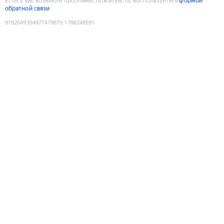
Если у вас возникли проблемы, пожалуйста, воспользуйтесь
формой
обратной связи
9192649354977479870
:
1786248591