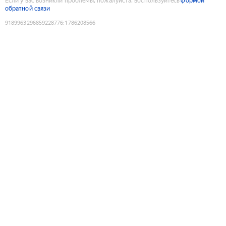
Если у вас возникли проблемы, пожалуйста, воспользуйтесь
формой
обратной связи
9189963296859228776
:
1786208566