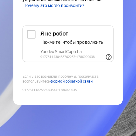
Почему это могло произойти?
Если у вас возникли проблемы, пожалуйста,
воспользуйтесь
формой обратной связи
9177311182533953544
:
1786020035