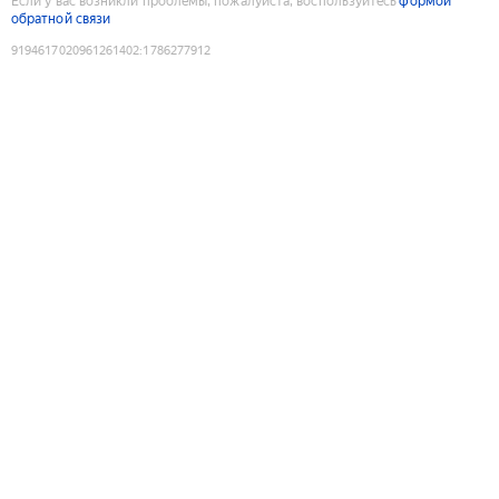
Если у вас возникли проблемы, пожалуйста, воспользуйтесь
формой
обратной связи
9194617020961261402
:
1786277912