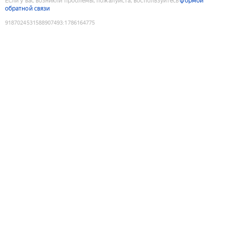
Если у вас возникли проблемы, пожалуйста, воспользуйтесь
формой
обратной связи
9187024531588907493
:
1786164775