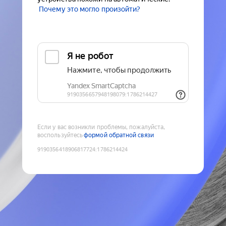
Почему это могло произойти?
Если у вас возникли проблемы, пожалуйста,
воспользуйтесь
формой обратной связи
9190356418906817724
:
1786214424