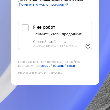
Почему это могло произойти?
Если у вас возникли проблемы, пожалуйста,
воспользуйтесь
формой обратной связи
9182446058534997724
:
1786096550