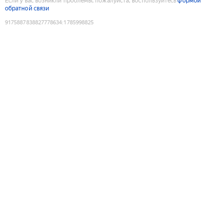
Если у вас возникли проблемы, пожалуйста, воспользуйтесь
формой
обратной связи
9175887838827778634
:
1785998825