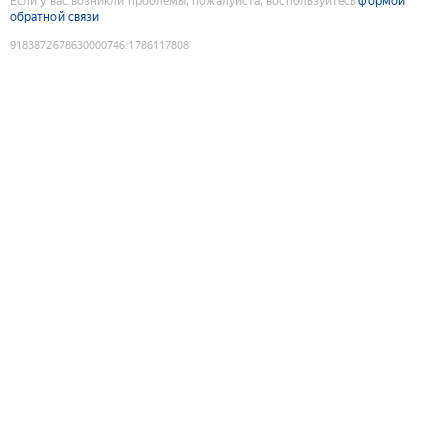
Если у вас возникли проблемы, пожалуйста, воспользуйтесь
формой
обратной связи
9183872678630000746
:
1786117808