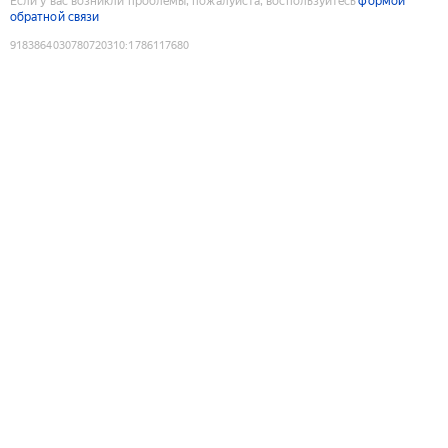
Если у вас возникли проблемы, пожалуйста, воспользуйтесь
формой
обратной связи
9183864030780720310
:
1786117680