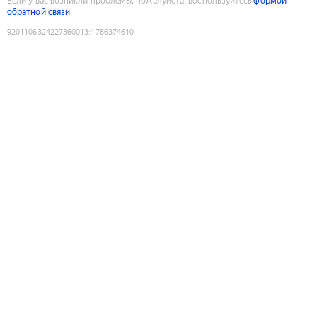
Если у вас возникли проблемы, пожалуйста, воспользуйтесь
формой
обратной связи
9201106324227360013
:
1786374610