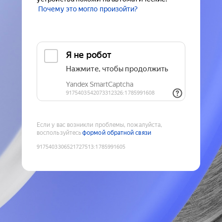
Почему это могло произойти?
Если у вас возникли проблемы, пожалуйста,
воспользуйтесь
формой обратной связи
9175403306521727513
:
1785991605