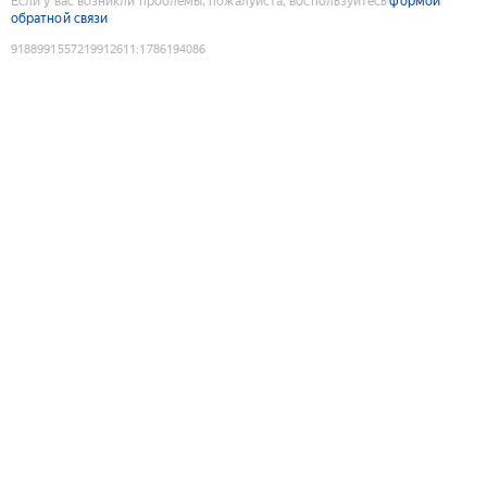
Если у вас возникли проблемы, пожалуйста, воспользуйтесь
формой
обратной связи
9188991557219912611
:
1786194086