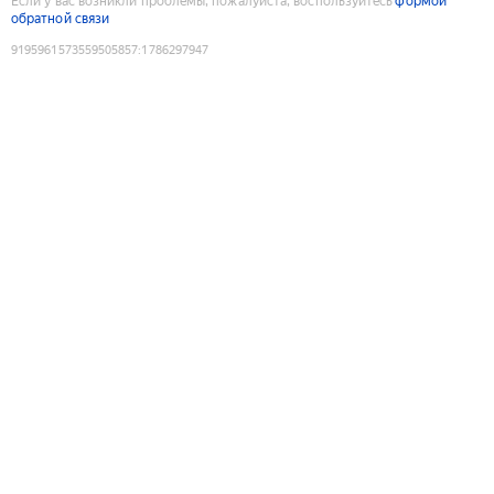
Если у вас возникли проблемы, пожалуйста, воспользуйтесь
формой
обратной связи
9195961573559505857
:
1786297947