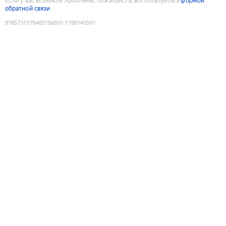
Если у вас возникли проблемы, пожалуйста, воспользуйтесь
формой
обратной связи
9185731076485156831
:
1786145501