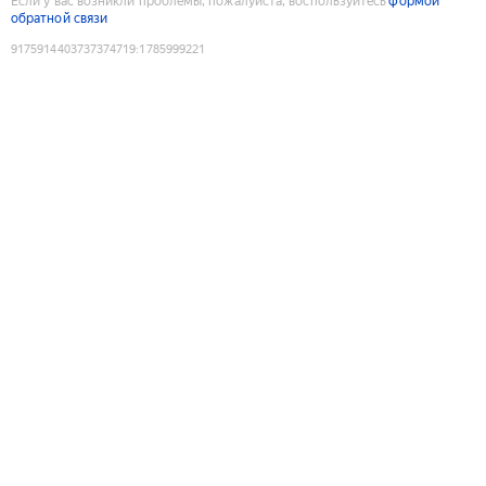
Если у вас возникли проблемы, пожалуйста, воспользуйтесь
формой
обратной связи
9175914403737374719
:
1785999221