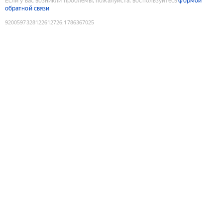
Если у вас возникли проблемы, пожалуйста, воспользуйтесь
формой
обратной связи
9200597328122612726
:
1786367025