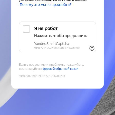
Почему это могло произойти?
Если у вас возникли проблемы, пожалуйста,
воспользуйтесь
формой обратной связи
9194770779716981177
:
1786280203