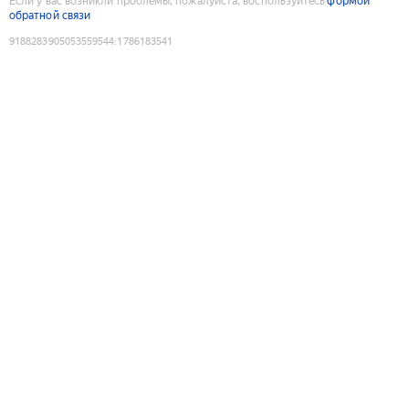
Если у вас возникли проблемы, пожалуйста, воспользуйтесь
формой
обратной связи
9188283905053559544
:
1786183541