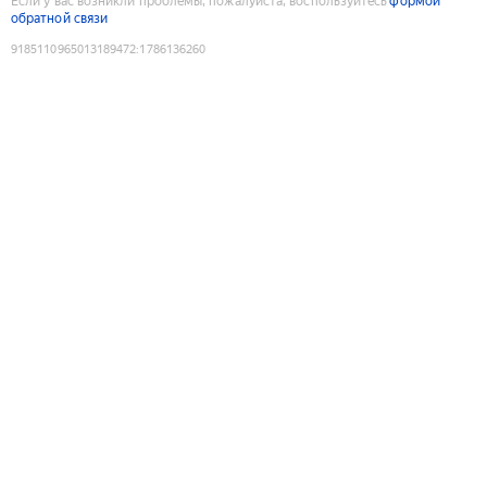
Если у вас возникли проблемы, пожалуйста, воспользуйтесь
формой
обратной связи
9185110965013189472
:
1786136260