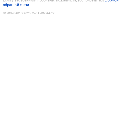
Если у вас возникли проблемы, пожалуйста, воспользуйтесь
формой
обратной связи
9178970481006219757
:
1786044760