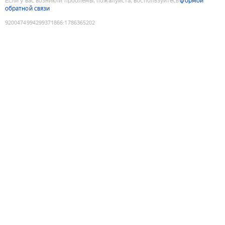
Если у вас возникли проблемы, пожалуйста, воспользуйтесь
формой
обратной связи
9200474994299371866
:
1786365202