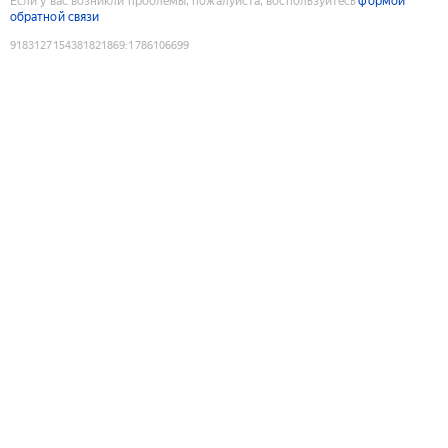
Если у вас возникли проблемы, пожалуйста, воспользуйтесь
формой
обратной связи
9183127154381821869
:
1786106699