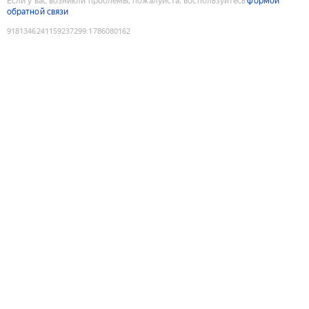
Если у вас возникли проблемы, пожалуйста, воспользуйтесь
формой
обратной связи
9181346241159237299
:
1786080162