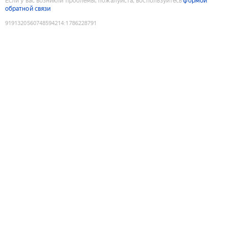
Если у вас возникли проблемы, пожалуйста, воспользуйтесь
формой
обратной связи
9191320560748594214
:
1786228791