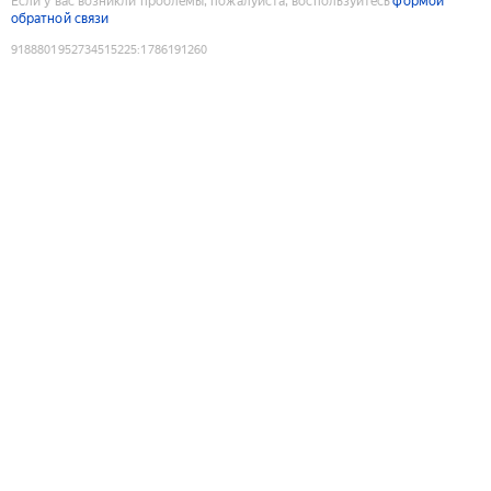
Если у вас возникли проблемы, пожалуйста, воспользуйтесь
формой
обратной связи
9188801952734515225
:
1786191260