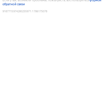
Если у вас возникли проблемы, пожалуйста, воспользуйтесь
формой
обратной связи
9187715974280255971
:
1786175078