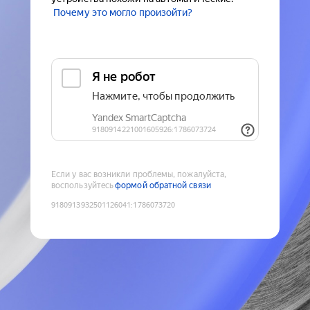
Почему это могло произойти?
Если у вас возникли проблемы, пожалуйста,
воспользуйтесь
формой обратной связи
9180913932501126041
:
1786073720