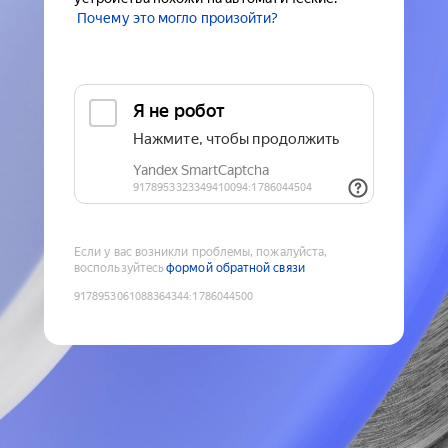
Почему это могло произойти?
Если у вас возникли проблемы, пожалуйста,
воспользуйтесь
формой обратной связи
9178953061088364344
:
1786044500