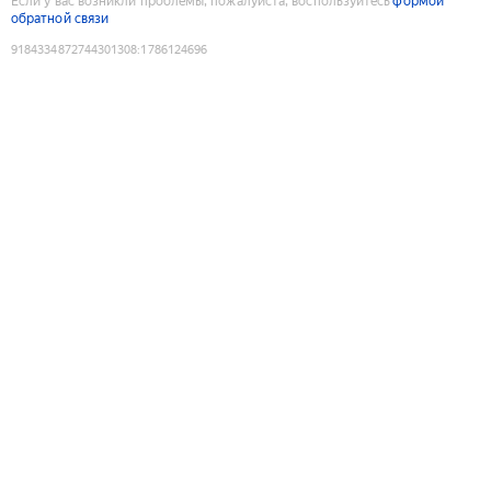
Если у вас возникли проблемы, пожалуйста, воспользуйтесь
формой
обратной связи
9184334872744301308
:
1786124696