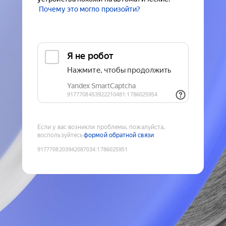
Почему это могло произойти?
Если у вас возникли проблемы, пожалуйста,
воспользуйтесь
формой обратной связи
9177708203942087034
:
1786025951