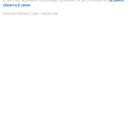
Если у вас возникли проблемы, пожалуйста, воспользуйтесь
формой
обратной связи
9200380784260417280
:
1786363798