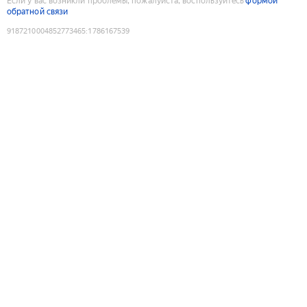
Если у вас возникли проблемы, пожалуйста, воспользуйтесь
формой
обратной связи
9187210004852773465
:
1786167539