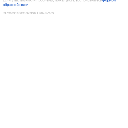
Если у вас возникли проблемы, пожалуйста, воспользуйтесь
формой
обратной связи
9179489146893769198
:
1786052489