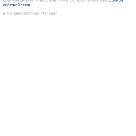
Если у вас возникли проблемы, пожалуйста, воспользуйтесь
формой
обратной связи
9190316565099709482
:
1786213830