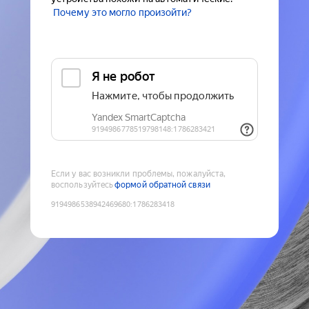
Почему это могло произойти?
Если у вас возникли проблемы, пожалуйста,
воспользуйтесь
формой обратной связи
9194986538942469680
:
1786283418