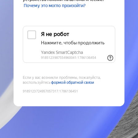
Почему это могло произойти?
Если у вас возникли проблемы, пожалуйста,
воспользуйтесь
формой обратной связи
9185123724957057317
:
1786136451