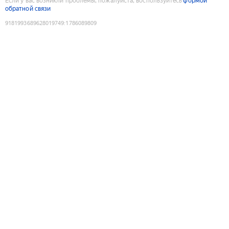
Если у вас возникли проблемы, пожалуйста, воспользуйтесь
формой
обратной связи
9181993689628019749
:
1786089809