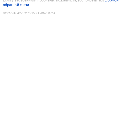
Если у вас возникли проблемы, пожалуйста, воспользуйтесь
формой
обратной связи
9192791842732119153
:
1786250714