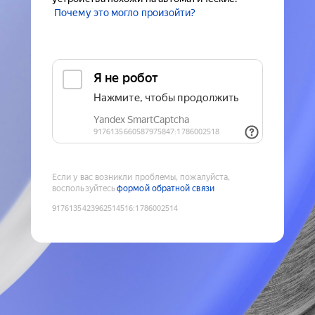
Почему это могло произойти?
Если у вас возникли проблемы, пожалуйста,
воспользуйтесь
формой обратной связи
9176135423962514516
:
1786002514