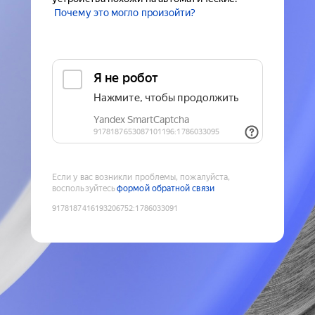
Почему это могло произойти?
Если у вас возникли проблемы, пожалуйста,
воспользуйтесь
формой обратной связи
9178187416193206752
:
1786033091