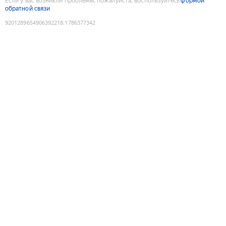
Если у вас возникли проблемы, пожалуйста, воспользуйтесь
формой
обратной связи
9201289654906392218
:
1786377342