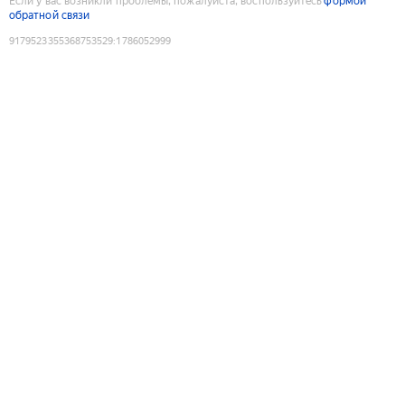
Если у вас возникли проблемы, пожалуйста, воспользуйтесь
формой
обратной связи
9179523355368753529
:
1786052999