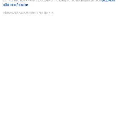
Если у вас возникли проблемы, пожалуйста, воспользуйтесь
формой
обратной связи
9188362687303254696
:
1786184715