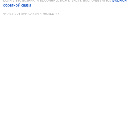
Если у вас возникли проблемы, пожалуйста, воспользуйтесь
формой
обратной связи
9178962217891529989
:
1786044637